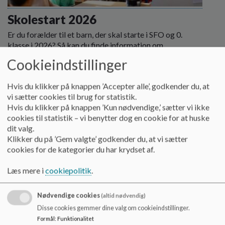
o
l
Skolestart 2026
d
Er du forælder til et barn, der skal starte i SFO og 0.
e
klasse i 2026? Så kan du finde information om
t
skolestart på Tjørnegårdskolen her.
Cookieindstillinger
Læs mere
Hvis du klikker på knappen ’Accepter alle’, godkender du, at
vi sætter cookies til brug for statistik.
Hvis du klikker på knappen ’Kun nødvendige,’ sætter vi ikke
cookies til statistik – vi benytter dog en cookie for at huske
dit valg.
Klikker du på ’Gem valgte’ godkender du, at vi sætter
cookies for de kategorier du har krydset af.
Læs mere i
cookiepolitik
.
Nødvendige cookies
(altid nødvendig)
Disse cookies gemmer dine valg om cookieindstillinger.
Formål
:
Funktionalitet