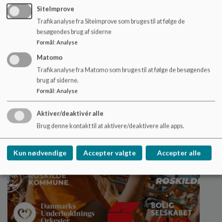
SiteImprove
Film om skolen
Trafikanalyse fra Siteimprove som bruges til at følge de
besøgendes brug af siderne
Her kan du se en lille film om Tjørnegårdskolen
Formål
:
Analyse
Læs mere
Matomo
Trafikanalyse fra Matomo som bruges til at følge de besøgendes
brug af siderne.
Formål
:
Analyse
Aktiver/deaktivér alle
Brug denne kontakt til at aktivere/deaktivere alle apps.
Kun nødvendige
Accepter valgte
Accepter alle